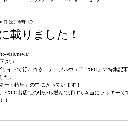
イベント
グラスアート
その他
セミナー
10日
読了時間: 1分
に載りました！
to-visit/news/
下さい！
ビッグサイトで行われる「テーブルウェアEXPO」の特集記
した。
ネート特集」の中に入っています！
アEXPO出店社の中から選んで頂けて本当にラッキーで
！！