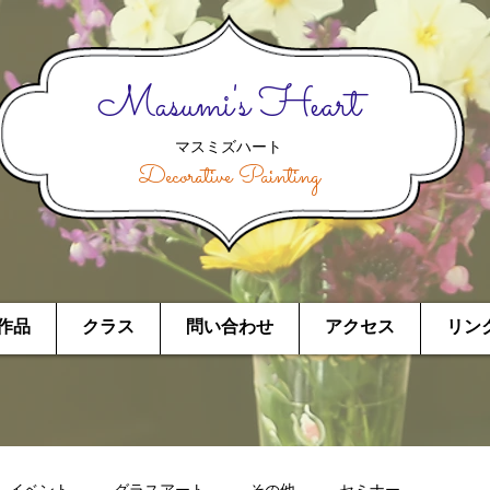
Masumi's Heart
マスミズハート
Decorative Painting
作品
クラス
問い合わせ
アクセス
リン