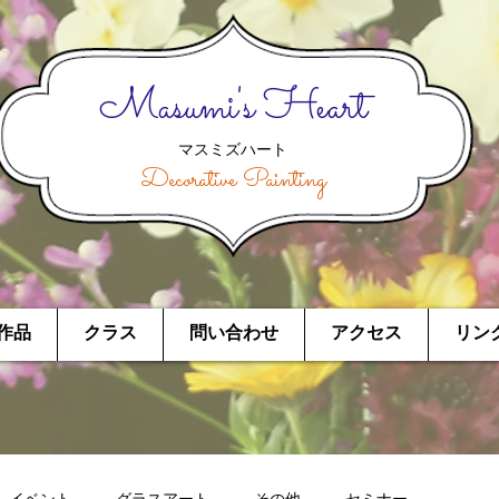
Masumi's Heart
マスミズハート
Decorative Painting
作品
クラス
問い合わせ
アクセス
リン