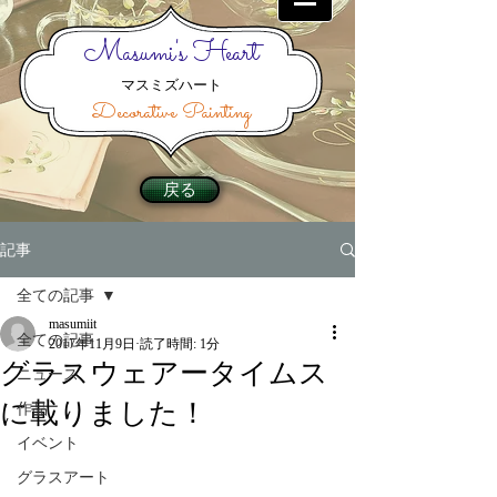
Masumi's Heart
マスミズハート
Decorative Painting
戻る
記事
全ての記事
masumiit
全ての記事
2017年11月9日
読了時間: 1分
グラスウェアータイムス
ニュース
に載りました！
作品
イベント
グラスアート