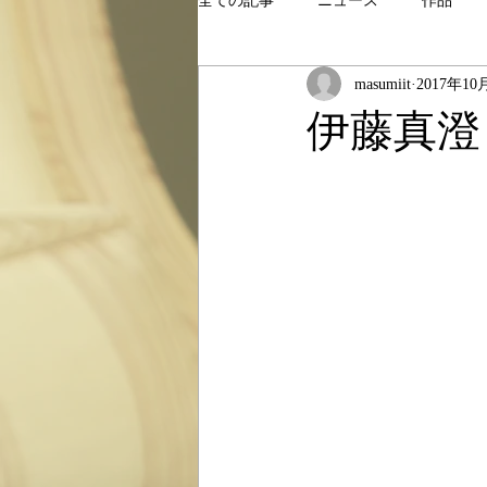
全ての記事
ニュース
作品
masumiit
2017年10
伊藤真澄